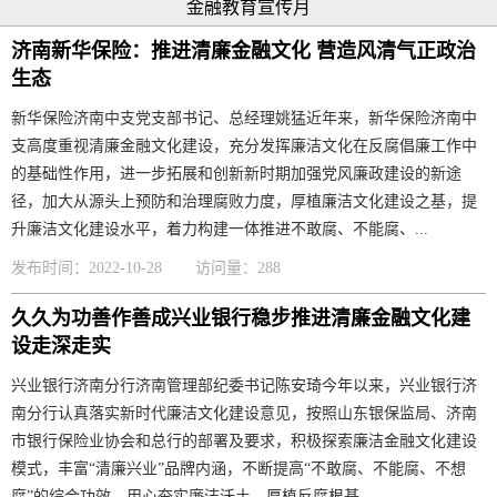
金融教育宣传月
济南新华保险：推进清廉金融文化 营造风清气正政治
生态
新华保险济南中支党支部书记、总经理姚猛近年来，新华保险济南中
支高度重视清廉金融文化建设，充分发挥廉洁文化在反腐倡廉工作中
的基础性作用，进一步拓展和创新新时期加强党风廉政建设的新途
径，加大从源头上预防和治理腐败力度，厚植廉洁文化建设之基，提
升廉洁文化建设水平，着力构建一体推进不敢腐、不能腐、...
发布时间：2022-10-28
访问量：288
久久为功善作善成兴业银行稳步推进清廉金融文化建
设走深走实
兴业银行济南分行济南管理部纪委书记陈安琦今年以来，兴业银行济
南分行认真落实新时代廉洁文化建设意见，按照山东银保监局、济南
市银行保险业协会和总行的部署及要求，积极探索廉洁金融文化建设
模式，丰富“清廉兴业”品牌内涵，不断提高“不敢腐、不能腐、不想
腐”的综合功效，用心夯实廉洁沃土，厚植反腐根基，...