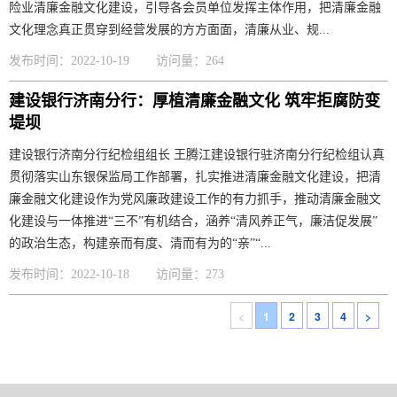
险业清廉金融文化建设，引导各会员单位发挥主体作用，把清廉金融
文化理念真正贯穿到经营发展的方方面面，清廉从业、规...
发布时间：2022-10-19
访问量：264
建设银行济南分行：厚植清廉金融文化 筑牢拒腐防变
堤坝
建设银行济南分行纪检组组长 王腾江建设银行驻济南分行纪检组认真
贯彻落实山东银保监局工作部署，扎实推进清廉金融文化建设，把清
廉金融文化建设作为党风廉政建设工作的有力抓手，推动清廉金融文
化建设与一体推进“三不”有机结合，涵养“清风养正气，廉洁促发展”
的政治生态，构建亲而有度、清而有为的“亲”“...
发布时间：2022-10-18
访问量：273
<
1
2
3
4
>