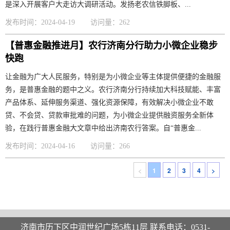
是深入开展客户大走访大调研活动。发扬老农信铁脚板、...
发布时间：2024-04-19
访问量：262
【普惠金融推进月】农行济南分行助力小微企业稳步
快跑
让金融为广大人民服务，特别是为小微企业等主体提供便捷的金融服
务，是普惠金融的题中之义。农行济南分行持续加大科技赋能、丰富
产品体系、延伸服务渠道、强化资源保障，有效解决小微企业不敢
贷、不会贷、贷款审批难的问题，为小微企业提供融资服务全新体
验，在践行普惠金融大文章中给出济南农行答案。自“普惠金...
发布时间：2024-04-16
访问量：266
<
1
2
3
4
>
济南市历下区中润世纪广场5栋11层 联系电话：0531-