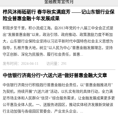
金融教育宣传月
栉风沐雨砥砺行 春华秋实满庭芳 ——记山东银行业保
险业普惠金融十年发展成果
积跬步至千里，积小流成江海。自2013年党的十八届三中全会正式提
出“发展普惠金融”以来，政治引领、政府推动、政策激励力度不断加
大，山东银行业保险业坚持以习近平新时代中国特色社会主义思想为
指导，扎根齐鲁大地，树立“以人民为中心”普惠金融发展理念，坚持
守正创新、深化为民服务、履行社会责任，普惠...
发布时间：2024-04-11
访问量：291
中信银行济南分行“六送六进”做好普惠金融大文章
中信银行济南分行积极践行普惠金融社会责任，以“普惠金融推进月”
为契机，持续开展“六送六进”活动，以扎实有效的具体行动，全力满
足市场主体和人民群众“信贷+”综合服务需求，让金融发展成果更多更
公平惠及全体人民。一、送服务进园区，推动实体经济发展新突破该
行主动加强与各级园区管委会、产业龙头企业、...