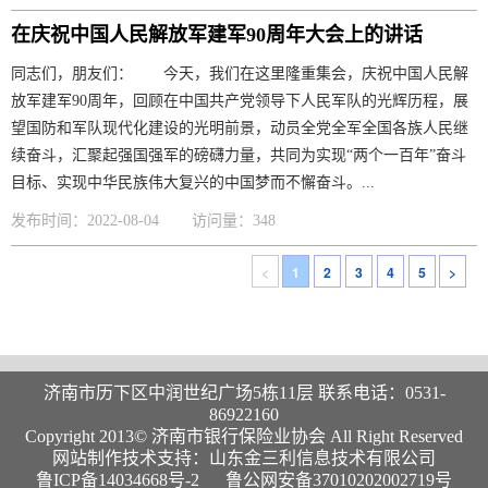
在庆祝中国人民解放军建军90周年大会上的讲话
同志们，朋友们： 今天，我们在这里隆重集会，庆祝中国人民解
放军建军90周年，回顾在中国共产党领导下人民军队的光辉历程，展
望国防和军队现代化建设的光明前景，动员全党全军全国各族人民继
续奋斗，汇聚起强国强军的磅礴力量，共同为实现“两个一百年”奋斗
目标、实现中华民族伟大复兴的中国梦而不懈奋斗。...
发布时间：2022-08-04
访问量：348
<
1
2
3
4
5
>
济南市历下区中润世纪广场5栋11层 联系电话：0531-
86922160
Copyright 2013© 济南市银行保险业协会 All Right Reserved
网站制作技术支持：山东金三利信息技术有限公司
鲁ICP备14034668号-2
鲁公网安备37010202002719号