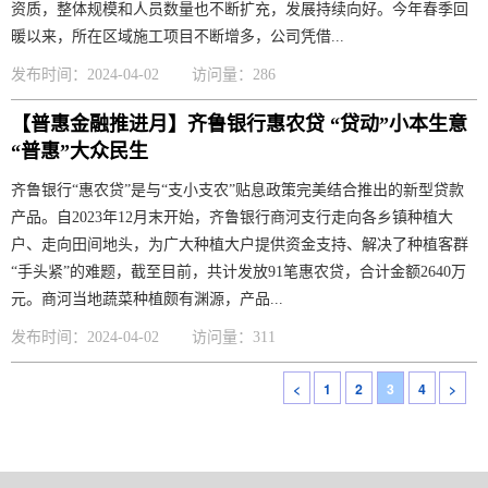
资质，整体规模和人员数量也不断扩充，发展持续向好。今年春季回
暖以来，所在区域施工项目不断增多，公司凭借...
发布时间：2024-04-02
访问量：286
【普惠金融推进月】齐鲁银行惠农贷 “贷动”小本生意
“普惠”大众民生
齐鲁银行“惠农贷”是与“支小支农”贴息政策完美结合推出的新型贷款
产品。自2023年12月末开始，齐鲁银行商河支行走向各乡镇种植大
户、走向田间地头，为广大种植大户提供资金支持、解决了种植客群
“手头紧”的难题，截至目前，共计发放91笔惠农贷，合计金额2640万
元。商河当地蔬菜种植颇有渊源，产品...
发布时间：2024-04-02
访问量：311
<
1
2
3
4
>