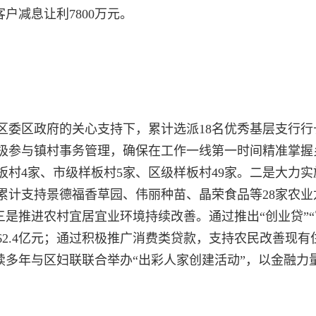
客户减息让利7800万元。
区委区政府的关心支持下，累计选派18名优秀基层支行行
极参与镇村事务管理，确保在工作一线第一时间精准掌握
板村4家、市级样板村5家、区级样板村49家。二是大力
累计支持景德福香草园、伟丽种苗、晶荣食品等28家农
三是推进农村宜居宜业环境持续改善。通过推出“创业贷”“
2.4亿元；通过积极推广消费类贷款，支持农民改善现
连续多年与区妇联联合举办“出彩人家创建活动”，以金融