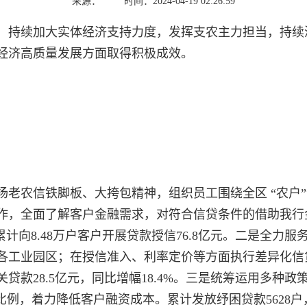
来源：
时间：2024-04-19 02:26:59
，持续加大实体经济支持力度，发挥支农主力担当，持续
经济高质量发展方面取得积极成效。
老农信铁脚板、大挎包精神，组织员工围绕全区 “农户”“
作，全面了解客户金融需求，对符合信贷条件的借助我行
4%，累计向8.48万户客户开展贷款授信76.8亿元。二是
各工业园区；在授信准入、利率定价等方面执行差异化信
贷款28.5亿元，同比增幅18.4%。三是统筹运用多种
例，着力降低客户融资成本。累计发放纾困贷款5628户，金额