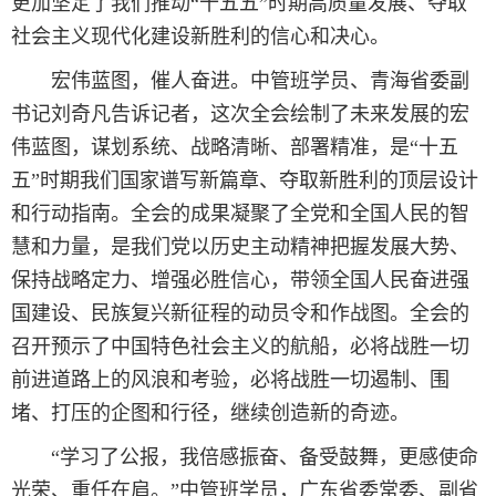
更加坚定了我们推动“十五五”时期高质量发展、夺取
社会主义现代化建设新胜利的信心和决心。
宏伟蓝图，催人奋进。中管班学员、青海省委副
书记刘奇凡告诉记者，这次全会绘制了未来发展的宏
伟蓝图，谋划系统、战略清晰、部署精准，是“十五
五”时期我们国家谱写新篇章、夺取新胜利的顶层设计
和行动指南。全会的成果凝聚了全党和全国人民的智
慧和力量，是我们党以历史主动精神把握发展大势、
保持战略定力、增强必胜信心，带领全国人民奋进强
国建设、民族复兴新征程的动员令和作战图。全会的
召开预示了中国特色社会主义的航船，必将战胜一切
前进道路上的风浪和考验，必将战胜一切遏制、围
堵、打压的企图和行径，继续创造新的奇迹。
“学习了公报，我倍感振奋、备受鼓舞，更感使命
光荣、重任在肩。”中管班学员，广东省委常委、副省