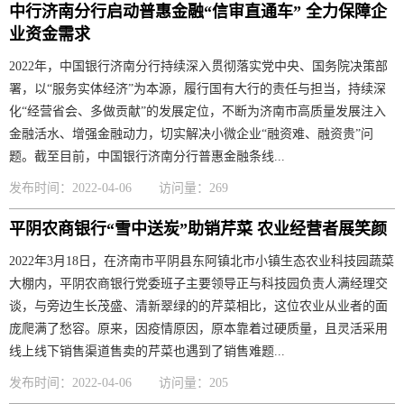
中行济南分行启动普惠金融“信审直通车” 全力保障企
业资金需求
2022年，中国银行济南分行持续深入贯彻落实党中央、国务院决策部
署，以“服务实体经济”为本源，履行国有大行的责任与担当，持续深
化“经营省会、多做贡献”的发展定位，不断为济南市高质量发展注入
金融活水、增强金融动力，切实解决小微企业“融资难、融资贵”问
题。截至目前，中国银行济南分行普惠金融条线...
发布时间：2022-04-06
访问量：269
平阴农商银行“雪中送炭”助销芹菜 农业经营者展笑颜
2022年3月18日，在济南市平阴县东阿镇北市小镇生态农业科技园蔬菜
大棚内，平阴农商银行党委班子主要领导正与科技园负责人满经理交
谈，与旁边生长茂盛、清新翠绿的的芹菜相比，这位农业从业者的面
庞爬满了愁容。原来，因疫情原因，原本靠着过硬质量，且灵活采用
线上线下销售渠道售卖的芹菜也遇到了销售难题...
发布时间：2022-04-06
访问量：205