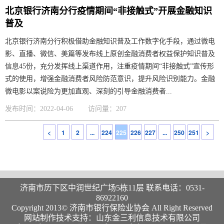
北京银行济南分行疫情期间“非接触式”开展金融知识
普及
北京银行济南分行积极借助金融知识普及工作数字化手段，通过微电
影、直播、微信、美篇等发布线上原创金融消费者权益保护知识普及
信息45份，充分发挥线上渠道作用，注重疫情期间“非接触式”宣传形
式的使用，增强金融消费者风险防范意识，提升风险识别能力。金融
微电影以案说险为更加直观、深刻的引导金融消费者...
发布时间：2022-04-06
访问量：207
<
1
2
...
224
225
226
227
...
250
251
>
济南市历下区中润世纪广场5栋11层 联系电话：0531-
86922160
Copyright 2013© 济南市银行保险业协会 All Right Reserved
网站制作技术支持：山东金三利信息技术有限公司